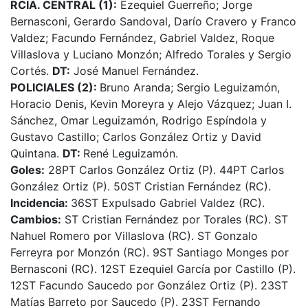
RCIA. CENTRAL (1):
Ezequiel Guerreño; Jorge
Bernasconi, Gerardo Sandoval, Darío Cravero y Franco
Valdez; Facundo Fernández, Gabriel Valdez, Roque
Villaslova y Luciano Monzón; Alfredo Torales y Sergio
Cortés.
DT:
José Manuel Fernández.
POLICIALES (2):
Bruno Aranda; Sergio Leguizamón,
Horacio Denis, Kevin Moreyra y Alejo Vázquez; Juan I.
Sánchez, Omar Leguizamón, Rodrigo Espíndola y
Gustavo Castillo; Carlos González Ortiz y David
Quintana.
DT:
René Leguizamón.
Goles:
28PT Carlos González Ortiz (P). 44PT Carlos
González Ortiz (P). 50ST Cristian Fernández (RC).
Incidencia:
36ST Expulsado Gabriel Valdez (RC).
Cambios:
ST Cristian Fernández por Torales (RC). ST
Nahuel Romero por Villaslova (RC). ST Gonzalo
Ferreyra por Monzón (RC). 9ST Santiago Monges por
Bernasconi (RC). 12ST Ezequiel García por Castillo (P).
12ST Facundo Saucedo por González Ortiz (P). 23ST
Matías Barreto por Saucedo (P). 23ST Fernando