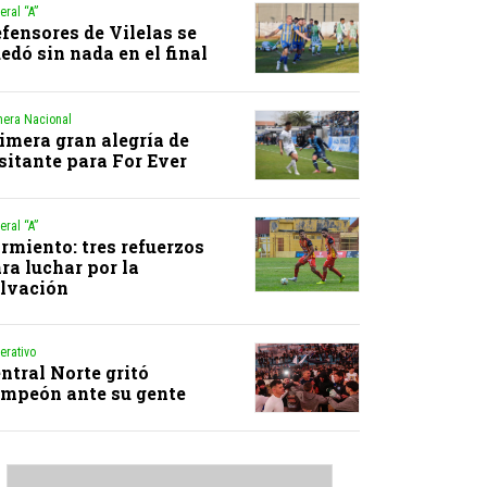
eral “A”
fensores de Vilelas se
edó sin nada en el final
mera Nacional
imera gran alegría de
sitante para For Ever
eral “A”
rmiento: tres refuerzos
ra luchar por la
lvación
erativo
ntral Norte gritó
mpeón ante su gente