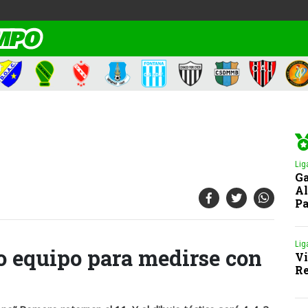
Lig
Ga
Al
Pa
Lig
o equipo para medirse con
Vi
Re