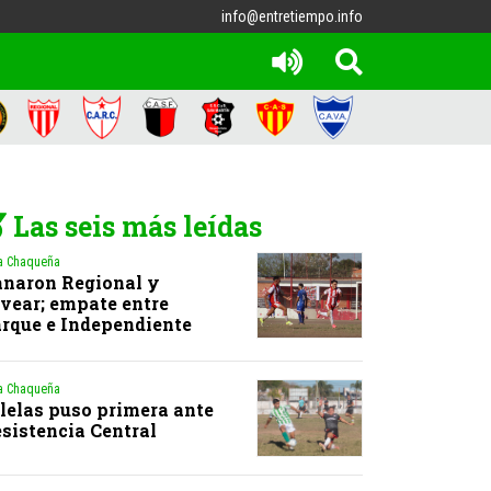
info@entretiempo.info
Las seis más leídas
a Chaqueña
naron Regional y
vear; empate entre
rque e Independiente
a Chaqueña
lelas puso primera ante
sistencia Central