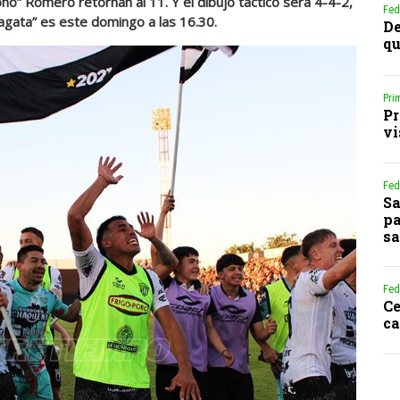
o” Romero retornan al 11. Y el dibujo táctico será 4-4-2,
Fed
ragata” es este domingo a las 16.30.
De
qu
Pri
Pr
vi
Fed
Sa
pa
sa
Fed
Ce
ca