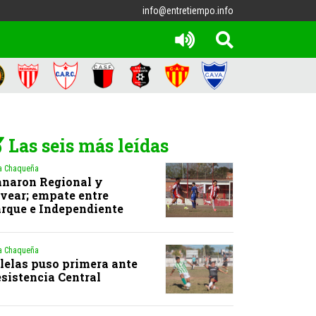
info@entretiempo.info
Las seis más leídas
a Chaqueña
naron Regional y
vear; empate entre
rque e Independiente
a Chaqueña
lelas puso primera ante
sistencia Central