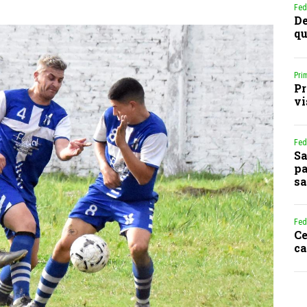
Fed
De
qu
Pri
Pr
vi
Fed
Sa
pa
sa
Fed
Ce
ca