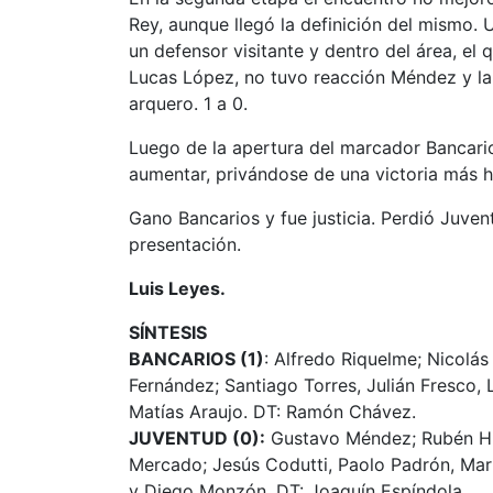
Rey, aunque llegó la definición del mismo. 
un defensor visitante y dentro del área, el 
Lucas López, no tuvo reacción Méndez y la 
arquero. 1 a 0.
Luego de la apertura del marcador Bancario
aumentar, privándose de una victoria más 
Gano Bancarios y fue justicia. Perdió Juve
presentación.
Luis Leyes.
SÍNTESIS
BANCARIOS (1)
: Alfredo Riquelme; Nicolá
Fernández; Santiago Torres, Julián Fresco,
Matías Araujo. DT: Ramón Chávez.
JUVENTUD (0):
Gustavo Méndez; Rubén Hi
Mercado; Jesús Codutti, Paolo Padrón, Mar
y Diego Monzón. DT: Joaquín Espíndola.