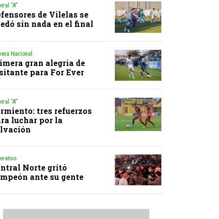
eral “A”
fensores de Vilelas se
edó sin nada en el final
mera Nacional
imera gran alegría de
sitante para For Ever
eral “A”
rmiento: tres refuerzos
ra luchar por la
lvación
erativo
ntral Norte gritó
mpeón ante su gente