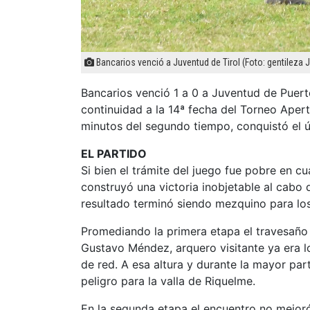
Bancarios venció a Juventud de Tirol (Foto: gentileza Jo
Bancarios venció 1 a 0 a Juventud de Puerto
continuidad a la 14ª fecha del Torneo Aper
minutos del segundo tiempo, conquistó el ú
EL PARTIDO
Si bien el trámite del juego fue pobre en cua
construyó una victoria inobjetable al cabo d
resultado terminó siendo mezquino para los
Promediando la primera etapa el travesaño
Gustavo Méndez, arquero visitante ya era l
de red. A esa altura y durante la mayor par
peligro para la valla de Riquelme.
En la segunda etapa el encuentro no mejoró